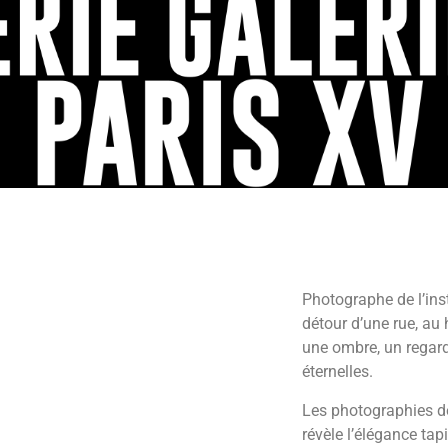
Photographe de l’inst
détour d’une rue, au 
une ombre, un regard
éternelles.
Les photographies de 
révèle l’élégance ta