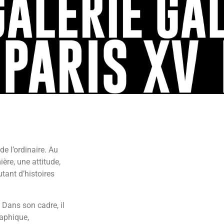
de l’ordinaire. Au
ère, une attitude,
tant d’histoires
. Dans son cadre, il
raphique,