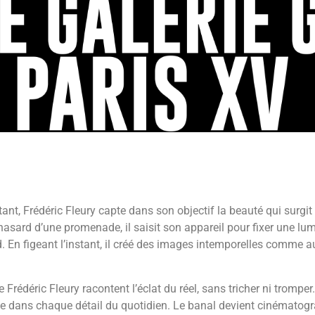
ant, Frédéric Fleury capte dans son objectif la beauté qui surgit 
hasard d’une promenade, il saisit son appareil pour fixer une lumi
. En figeant l’instant, il créé des images intemporelles comme au
Frédéric Fleury racontent l’éclat du réel, sans tricher ni tromper
pie dans chaque détail du quotidien. Le banal devient cinématog