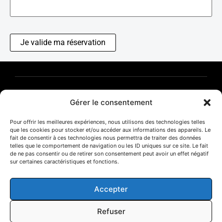
Je valide ma réservation
Frédéric Fleury | Photographies
Gérer le consentement
T. 06 85 70 00 14
CONTACT
E-SHOP
MENTIONS LÉGALES
Pour offrir les meilleures expériences, nous utilisons des technologies telles
POLITIQUE DE CONFIDENTIALITÉ
que les cookies pour stocker et/ou accéder aux informations des appareils. Le
fait de consentir à ces technologies nous permettra de traiter des données
telles que le comportement de navigation ou les ID uniques sur ce site. Le fait
de ne pas consentir ou de retirer son consentement peut avoir un effet négatif
sur certaines caractéristiques et fonctions.
© 2025 | Frédéric Fleury
Accepter
NEWSLETTER
Refuser