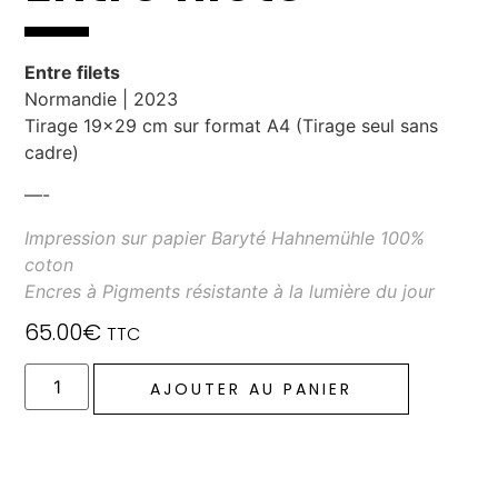
Entre filets
Normandie | 2023
Tirage 19×29 cm sur format A4 (Tirage seul sans
cadre)
—-
Impression sur papier Baryté Hahnemühle 100%
coton
Encres à Pigments résistante à la lumière du jour
65.00
€
TTC
AJOUTER AU PANIER