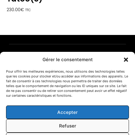
230.00
€
TTC
Frédéric Fleury | Photographies
Gérer le consentement
T. 06 85 70 00 14
CONTACT
E-SHOP
MENTIONS LÉGALES
Pour offrir les meilleures expériences, nous utilisons des technologies telles
POLITIQUE DE CONFIDENTIALITÉ
que les cookies pour stocker et/ou accéder aux informations des appareils. Le
fait de consentir à ces technologies nous permettra de traiter des données
telles que le comportement de navigation ou les ID uniques sur ce site. Le fait
de ne pas consentir ou de retirer son consentement peut avoir un effet négatif
sur certaines caractéristiques et fonctions.
© 2025 | Frédéric Fleury
Accepter
NEWSLETTER
Refuser