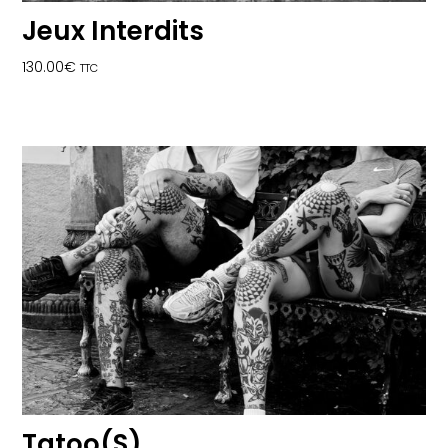
Jeux Interdits
130.00
€
TTC
Tatoo(s)