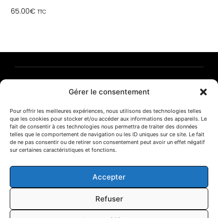
65.00
€
TTC
Frédéric Fleury | Photographies
Gérer le consentement
T. 06 85 70 00 14
CONTACT
E-SHOP
MENTIONS LÉGALES
Pour offrir les meilleures expériences, nous utilisons des technologies telles
POLITIQUE DE CONFIDENTIALITÉ
que les cookies pour stocker et/ou accéder aux informations des appareils. Le
fait de consentir à ces technologies nous permettra de traiter des données
telles que le comportement de navigation ou les ID uniques sur ce site. Le fait
de ne pas consentir ou de retirer son consentement peut avoir un effet négatif
sur certaines caractéristiques et fonctions.
© 2025 | Frédéric Fleury
Accepter
NEWSLETTER
Refuser