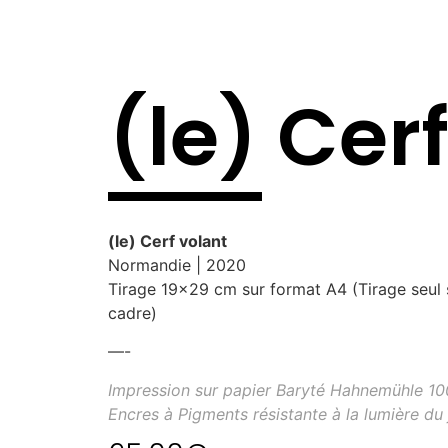
(le) Cer
(le) Cerf volant
Normandie | 2020
Tirage 19×29 cm sur format A4 (Tirage seul 
cadre)
—-
Impression sur papier Baryté Hahnemühle 1
Encres à Pigments résistante à la lumière du 